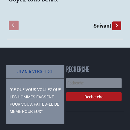
Suivant
S
s
RECHERCHE
JEAN 6 VERSET 31
"CE QUE VOUS VOULEZ QUE
LES HOMMES FASSENT
POUR VOUS, FAITES-LE DE
MEME POUR EUX"